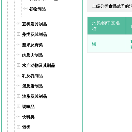
上级分类
食品
赋予的
谷物制品
污染物中文名
豆类及其制品
称
藻类及其制品
锡
坚果及籽类
肉及肉制品
水产动物及其制品
乳及乳制品
蛋及蛋制品
油脂及其制品
调味品
饮料类
酒类