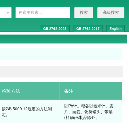
搜索
高级搜索
GB 2762-2025
GB 2762-2017
English
检验方法
备注
以Pb计。稻谷以糙米计。麦
按GB 5009.12规定的方法测
片、面筋、粥类罐头、带馅
定。
(料)面米制品除外。