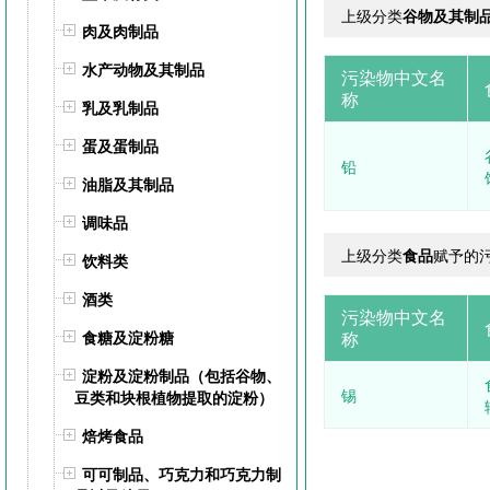
上级分类
谷物及其制
肉及肉制品
水产动物及其制品
污染物中文名
称
乳及乳制品
蛋及蛋制品
铅
油脂及其制品
调味品
上级分类
食品
赋予的
饮料类
酒类
污染物中文名
食糖及淀粉糖
称
淀粉及淀粉制品（包括谷物、
锡
豆类和块根植物提取的淀粉）
焙烤食品
可可制品、巧克力和巧克力制