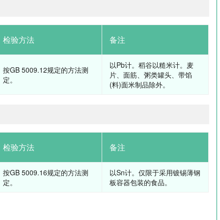
检验方法
备注
以Pb计。稻谷以糙米计。麦
按GB 5009.12规定的方法测
片、面筋、粥类罐头、带馅
定。
(料)面米制品除外。
检验方法
备注
按GB 5009.16规定的方法测
以Sn计。仅限于采用镀锡薄钢
定。
板容器包装的食品。