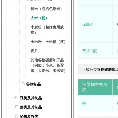
糙米（包括色稻米）
大米（粉）
无机砷
小麦粉（包括食用麸
皮）
玉米粉、玉米糁（渣）
麦片
苯并[a]芘
其他谷物碾磨加工品
（例如：小米、高粱
上级分类
谷物碾磨加
米、大麦米、黍米等）
污染物中文名
谷物制品
称
豆类及其制品
铬
藻类及其制品
坚果及籽类